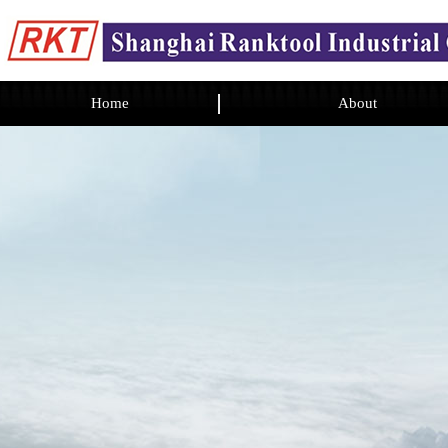
Home
About