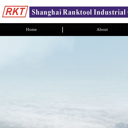
Home
About