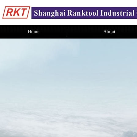
Home
About